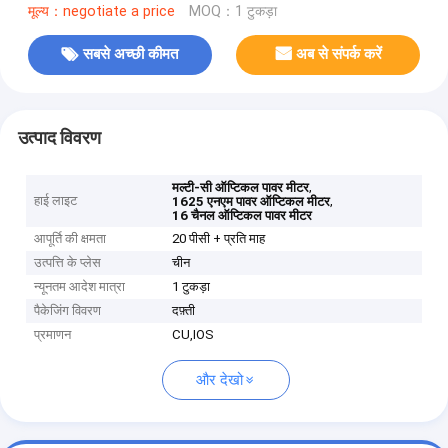
मूल्य：negotiate a price
MOQ：1 टुकड़ा
सबसे अच्छी कीमत
अब से संपर्क करें
उत्पाद विवरण
,
मल्टी-सी ऑप्टिकल पावर मीटर
हाई लाइट
,
1625 एनएम पावर ऑप्टिकल मीटर
16 चैनल ऑप्टिकल पावर मीटर
आपूर्ति की क्षमता
20 पीसी + प्रति माह
उत्पत्ति के प्लेस
चीन
न्यूनतम आदेश मात्रा
1 टुकड़ा
पैकेजिंग विवरण
दफ़्ती
प्रमाणन
CU,IOS
और देखो