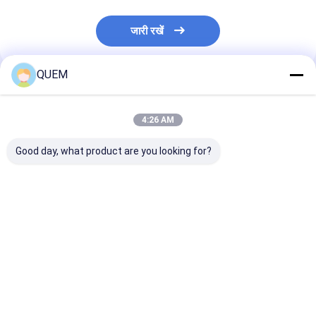
जारी रखें
QUEM
अनुशंसित उत्पाद
4:26 AM
Good day, what product are you looking for?
फाइबर ऑप्टिक माप के लिए
8-चैनल किफायती ऑप्टिकल
8-चैनल डिस्प्ले से 
8-चैनल फ़ंक्शन के साथ
पावर मीटर, डेटा डाउनलोड
आर्थिक ऑप्टिकल पा
एफसी/एपीसी प्रकार का
फ़ंक्शन के साथ
ऑप्टिकल पावर मीटर
सबसे अच्छी कीमत
सबसे अच्छी कीमत
सबसे अच्छी 