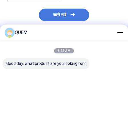
जारी रखें
QUEM
अनुशंसित उत्पाद
6:33 AM
Good day, what product are you looking for?
फाइबर ऑप्टिक माप के लिए
8-चैनल किफायती ऑप्टिकल
8-चैनल डिस्प्ले से 
8-चैनल फ़ंक्शन के साथ
पावर मीटर, डेटा डाउनलोड
आर्थिक ऑप्टिकल पा
एफसी/एपीसी प्रकार का
फ़ंक्शन के साथ
ऑप्टिकल पावर मीटर
सबसे अच्छी कीमत
सबसे अच्छी कीमत
सबसे अच्छी 