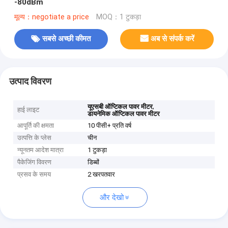
-80dBm
मूल्य：negotiate a price
MOQ：1 टुकड़ा
सबसे अच्छी कीमत
अब से संपर्क करें
उत्पाद विवरण
,
यूएसबी ऑप्टिकल पावर मीटर
हाई लाइट
डायनेमिक ऑप्टिकल पावर मीटर
आपूर्ति की क्षमता
10 पीसी+ प्रति वर्ष
उत्पत्ति के प्लेस
चीन
न्यूनतम आदेश मात्रा
1 टुकड़ा
पैकेजिंग विवरण
डिब्बों
प्रसव के समय
2 खरपतवार
और देखो