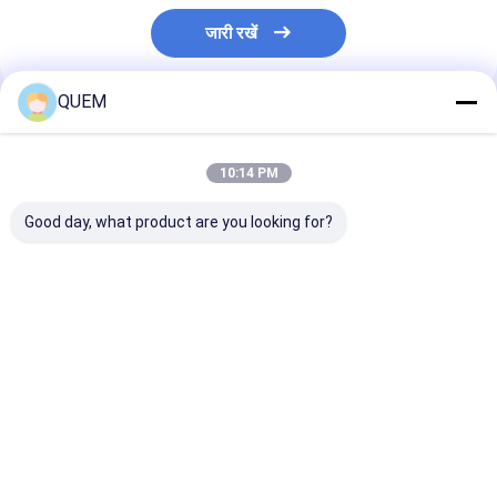
जारी रखें
QUEM
अनुशंसित उत्पाद
10:14 PM
Good day, what product are you looking for?
फाइबर ऑप्टिक माप के लिए
8-चैनल किफायती ऑप्टिकल
8-चैनल डिस्प्ले से 
8-चैनल फ़ंक्शन के साथ
पावर मीटर, डेटा डाउनलोड
आर्थिक ऑप्टिकल पा
एफसी/एपीसी प्रकार का
फ़ंक्शन के साथ
ऑप्टिकल पावर मीटर
सबसे अच्छी कीमत
सबसे अच्छी कीमत
सबसे अच्छी 