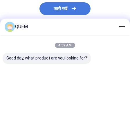
जारी रखें
QUEM
अनुशंसित उत्पाद
4:59 AM
Good day, what product are you looking for?
हैंडहेल्ड ऑप्टिकल फाइबर
हैंडहेल्ड डिजिटल डिस्प्ले
हाथ में लिए जाने वाले
आइडेंटिफायर (OFI)
एडजस्टेबल ऑप्टिकल
ऑप्टिकल फाइबर पहच
Ø0.25, Ø0.9, Ø2.0,
एटेन्यूएटर
तेजी से दिशाओं की 
Ø3.0
सकते हैं
सबसे अच्छी कीमत
सबसे अच्छी कीमत
सबसे अच्छी 